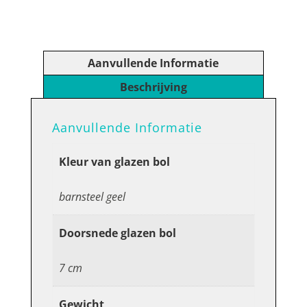
Bol
Spiraal:
BARNSTEEN
GEEL
Aanvullende Informatie
7
cm
Beschrijving
aantal
Aanvullende Informatie
Kleur van glazen bol
barnsteel geel
Doorsnede glazen bol
7 cm
Gewicht