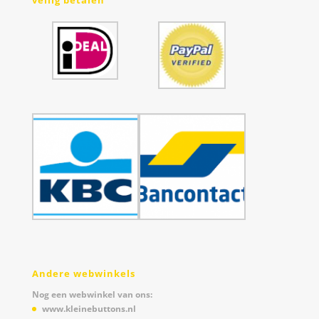
Andere webwinkels
Nog een webwinkel van ons:
www.kleinebuttons.nl