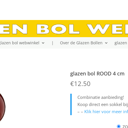
glazen bol webwinkel
|
Over de Glazen Bollen
glazen 
OLLEN
/
Glazen Bollen KLEUR
/ glazen bol ROOD 4 cm
glazen bol ROOD 4 cm
€
12.50
Combinatie aanbieding!
Koop direct een sokkel bij
– –
Klik hier voor meer in
ZO