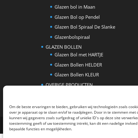
Glazen bol in Maan
Glazen Bol op Pendel
Glazen Bol Spiraal De Slanke
Glazenbolspiraal
GLAZEN BOLLEN
Glazen Bol met HARTJE
Glazen Bollen HELDER
Glazen Bollen KLEUR
OVERIGE PRODUCTEN
Sokkels voor glazen bol
Om de beste ervaringen te bieden, gebruiken wij technologieën zoals cook
over je apparaat op te slaan en/of te raadplegen. Door in te stemmen met
kunnen wij gegevens zoals surfgedrag of unieke ID's op deze site verwerken
toestemming geeft of uw toestemming intrekt, kan dit een nadelige invloe
www.glazenbollen.nl; Dé glazenbollen webwinke
bepaalde functies en mogelijkheden.