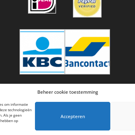
Beheer cookie toestemming
ies om informatie
 deze technologieën
. Als je geen
Accepteren
d hebben op
l sinds 2011 - Hoge kwaliteit helder kristalglas uit Duitsland