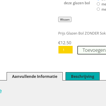
deze glazen bol
me
me
Wissen
Prijs Glazen Bol ZONDER Sok
€
12.50
glazen
Toevoegen
bol
ROOD
4
cm
Aanvullende Informatie
Beschrijving
aantal
e