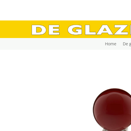
Home
De 
Home
/
De glazen bol webwinkel
/
GLAZEN B