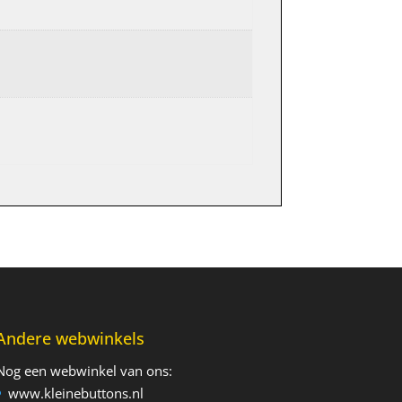
Andere webwinkels
Nog een webwinkel van ons:
www.kleinebuttons.nl