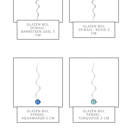
GLAZEN BOL
GLAZEN BOL
SPIRAAL:
SPIRAAL: ROOD 5
BARNSTEEN GEEL 5
€
48.50
€
48.50
CM
CM
GLAZEN BOL
GLAZEN BOL
PENDEL:
PENDEL:
€
48.50
€
48.50
AQUAMARIJN 5 CM
TURQUOISE 5 CM