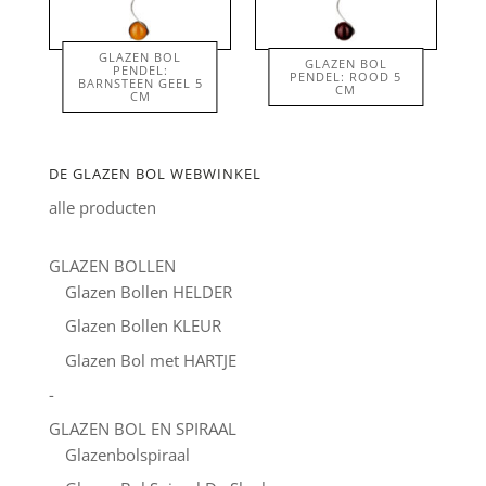
GLAZEN BOL
GLAZEN BOL
PENDEL:
PENDEL: ROOD 5
BARNSTEEN GEEL 5
€
48.50
€
48.50
CM
CM
DE GLAZEN BOL WEBWINKEL
alle producten
GLAZEN BOLLEN
Glazen Bollen HELDER
Glazen Bollen KLEUR
Glazen Bol met HARTJE
-
GLAZEN BOL EN SPIRAAL
Glazenbolspiraal