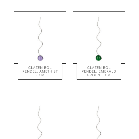
GLAZEN BOL
GLAZEN BOL
PENDEL: AMETHIST
PENDEL: EMERALD
€
48.50
€
48.50
5 CM
GROEN 5 CM