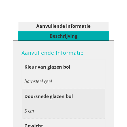
Bol
Spiraal:
BARNSTEEN
GEEL
Aanvullende Informatie
5
cm
Beschrijving
aantal
Aanvullende Informatie
Kleur van glazen bol
barnsteel geel
Doorsnede glazen bol
5 cm
Gewicht