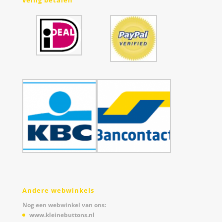
Andere webwinkels
Nog een webwinkel van ons:
www.kleinebuttons.nl